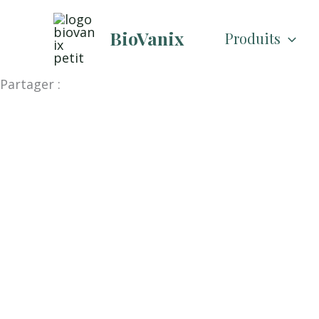
Skip
to
BioVanix
Produits
content
Partager :