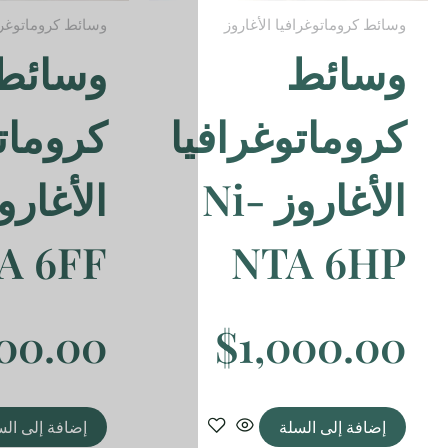
وسائط كروماتوغرافيا الأغاروز
وسائط
ا
كروماتوغرافيا
الأغاروز Ni-
NTA 6FF
$
1,000.00
إضافة إلى السلة