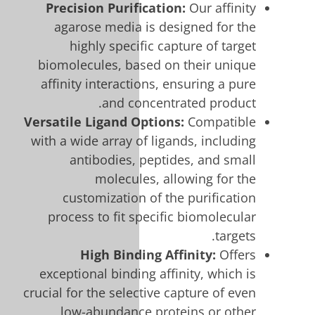
Precision Purif
agarose media
highly speci
biomolecules, ba
affinity interact
and c
Versatile Ligand 
with a wide array 
antibodies,
molecul
customizatio
process to fit 
High Bind
exceptional bindi
crucial for the sele
low-abundanc