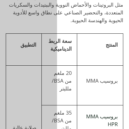
 والببتيدات والسكريات
ى نطاق واسع للأدوية
ربط
التطبيق
كية
م
من BSA/
م
من BSA/
صلابة عالية