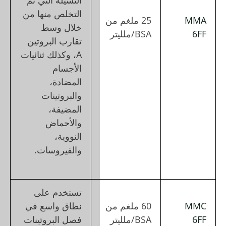
النسيلة التي تم
التخلص منها من
خلال وسط
تقارب البروتين
A، وكذلك ثنائيات
الأجسام
المضادة،
والبروتينات
المضيفة،
والأحماض
النووية،
والفيروسات.
تستخدم على
نطاق واسع في
فصل البروتينات