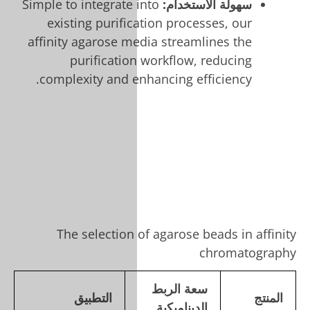
Simple to integrate 
existing purifi
affinity agarose m
purificatio
complexity and e
The selection
التطبيق