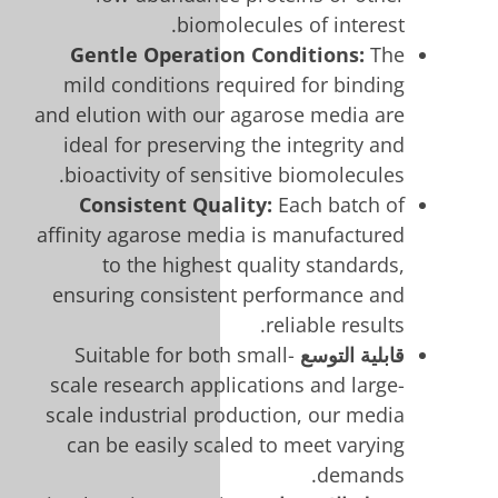
biom
Gentle Operati
mild conditions 
and elution with o
ideal for preserv
bioactivity of se
Consistent Qu
affinity agarose m
to the highe
ensuring consist
Suitable for bo
scale research app
scale industrial p
can be easily sc