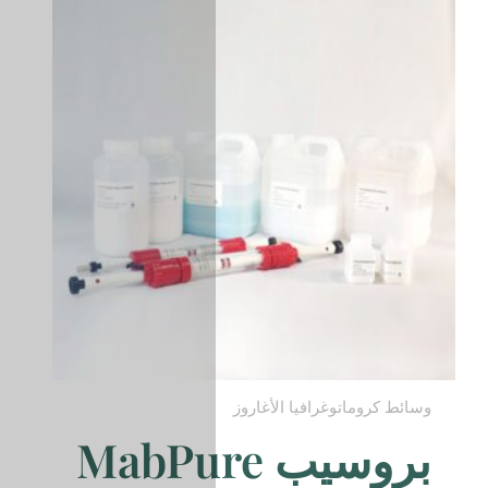
يب MabPure