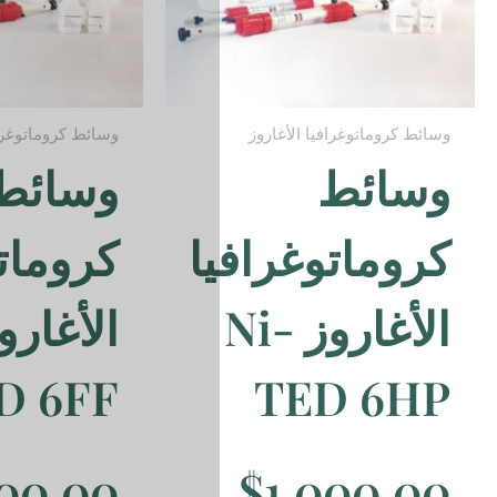
وسائط كروماتوغرافيا الأغاروز
وسائط
ا
كروماتوغرافيا
الأغاروز Ni-
TED 6FF
$
1,000.00