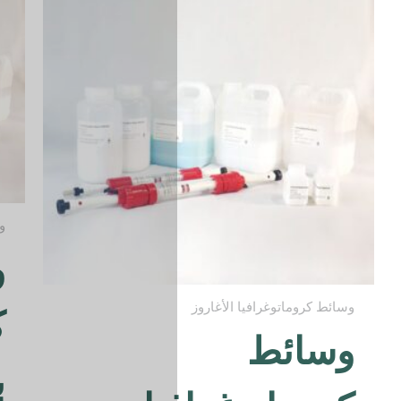
وسائط كروماتوغرافيا الأغاروز
وسط
كروماتوغرافيا
بروتين أ