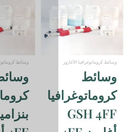
وسائط كروماتوغرافيا الأغاروز
وسائط
يا
كروماتوغرافيا
بنزاميدين
4FF أغاروز