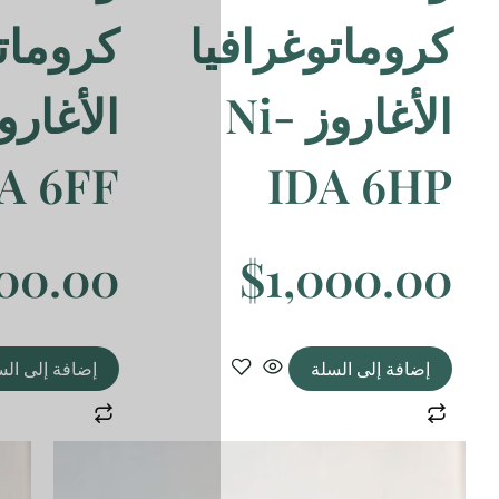
ا
كروماتوغرافيا
الأغاروز Ni-
IDA 6FF
$
1,000.00
إضافة إلى السلة