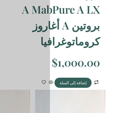
A Ma
A أغاروز
يا