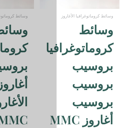
وسائط كروماتوغرافيا الأغاروز
وسائط
يا
كروماتوغرافيا
بروسيب
أغاروز
الأغاروز
MMC