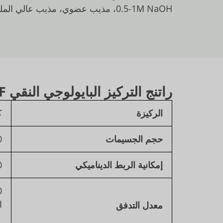
0.5-1M NaOH، مذيب عضوي، مذيب عالي الملح.
راتنج التركيز البايولوجي النقي AF
الركيزة
ك
حجم الجسيمات
70 
إمكانية الربط الديناميكي
100 
ا
معدل التدفق