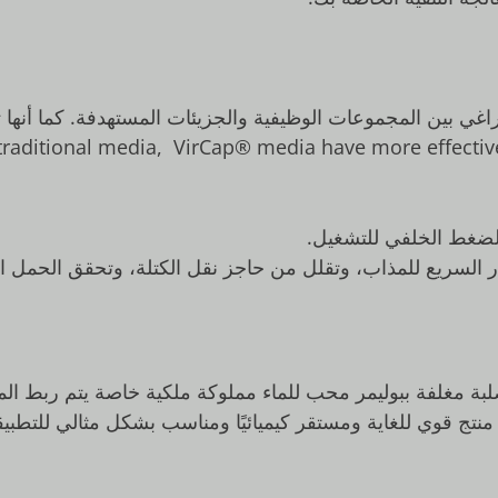
غي بين المجموعات الوظيفية والجزيئات المستهدفة. كما أنها ت
raditional media, VirCap® media have more effective 
ار السريع للمذاب، وتقلل من حاجز نقل الكتلة، وتحقق الحمل 
ليمرية صلبة مغلفة ببوليمر محب للماء مملوكة ملكية خاصة يتم ربط ا
منتج قوي للغاية ومستقر كيميائيًا ومناسب بشكل مثالي للتطبيق