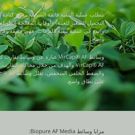
تتطلب عملية التنقية فائقة السرعة بتدرج كثافة 
التحميل الصغير للعينة، وأوقات المعالجة الطويل
واسع في عملية تنقية اللقاحات، فهي خفيفة وقابلة
واضح.
وسائط VirCap® AF عبارة عن وس
VirCap® AF والهدف من خلال محاكاة ال
على نطاق واسع.
مزايا وسائط Biopure AF Media: