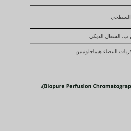
 ب. السعال الديكي
ريات البيضاء هيماجلوتينين
اختبار تنقية محاصيل فيروس داء الكلب (لقاح داء الكلب) باستخدام وسائط كروماتوغرافيا الإرواء البيولوجي (Biopure Perfusion Chromatography)،