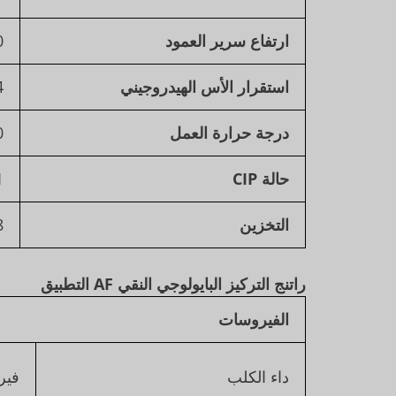
ارتفاع سرير العمود
0
استقرار الأس الهيدروجيني
4
درجة حرارة العمل
℃
حالة CIP
0.5-1
التخزين
tOH
راتنج التركيز البايولوجي النقي AF
التطبيق
الفيروسات
داء الكلب
فير