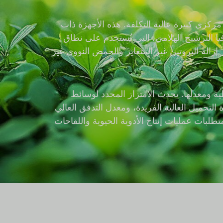
مركزي كبيرة عالية التكلفة. هذه الأجهزة ذات
يا الترشيح الهلامي، التي تُستخدم على نطاق
إزالة البروتين غير المتغاير والحمض النووي غير
حفظية ومعدلها. يحدث الامتزاز المحدد لوسائط
 التحميل العالية الفريدة، ومعدل التدفق العالي
د، مما يلبي تمامًا متطلبات عمليات إنتاج الأدوية الحيوية واللقاحات