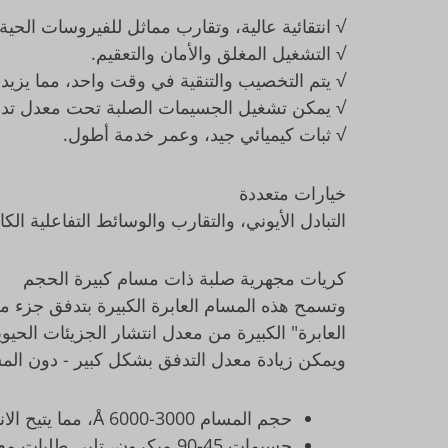
√ انتقائية عالية، وتقارب مماثل للفيروسات الحية
√ التشغيل المغلق والأمان والتعقيم.
√ يتم التخصيب والتنقية في وقت واحد، مما يزيد
√ يمكن تشغيل الجسيمات الصلبة تحت معدل تدفق
√ ثبات كيميائي جيد، وعمر خدمة أطول.
خيارات متعددة
التبادل الأيوني، والتقارب والوسائط التفاعلية ال
كريات مجهرية صلبة ذات مسام كبيرة الحجم
وتسمح هذه المسام العابرة الكبيرة بتدفق جزء من
العابرة" الكبيرة من معدل انتشار الجزيئات الحي
ويمكن زيادة معدل التدفق بشكل كبير - دون المس
حجم المسام 3000-6000 Å، مما يتيح الانتشار ونقل الكتلة للجزيئات الحيوية الكبيرة.
جسيمات 45-90 ميكرون، تلبي طلبات معالجة التنقية الخاصة بك.