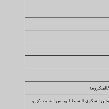
لميكروبية
الوحدتان الفرعيتان للبروتين السكري البسيط للهربس البسيط gA و