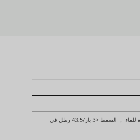
1000 سم/ساعة (20 درجة مئوية، لزوجة المحلول العازل مماثلة للماء ， الضغط <3 بار/43.5 رطل في