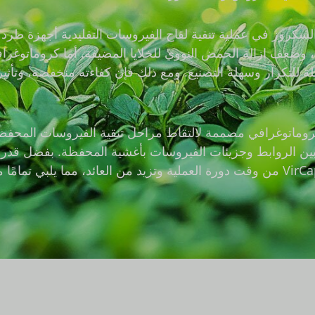
السكروز في عملية تنقية لقاح الفيروسات التقليدية أجهزة طرد 
ة، وضعف إزالة الحمض النووي للخلايا المضيفة. أما كروماتوغراف
 للتكرار وسهلة التصنيع. ومع ذلك فإن كفاءته منخفضة، وتأثير 
ائط تقارب كروماتوغرافي مصممة لالتقاط مراحل تنقية الفيروسات الم
تقارب بين الروابط وجزيئات الفيروسات بأغشية المحفظة. بفضل قدرة
والضغط الخلفي المنخفض، تقلل وسائط VirCap® AF من وقت دورة العملية وتزيد من العائ