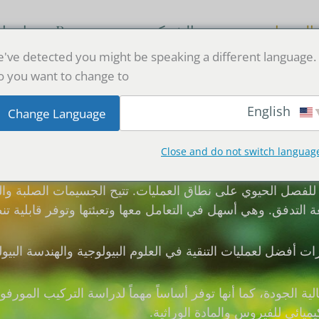
المنتجات
عن الشركة
Resources
اتصل 
've detected you might be speaking a different language.
 you want to change to:
English
لإرواء البيولوجي النقي AF
Change Language
Close and do not switch languag
عبارة عن كريات بوليمرية مجهرية مسام
لأداء للفصل الحيوي على نطاق العمليات. تتيح الجسيمات الصلبة وا
ت أفضل لعمليات التنقية في العلوم البيولوجية والهندسة البيول
 الجودة، كما أنها توفر أساساً مهماً لدراسة التركيب المورف
ائي للفيروس والمادة الوراثية.