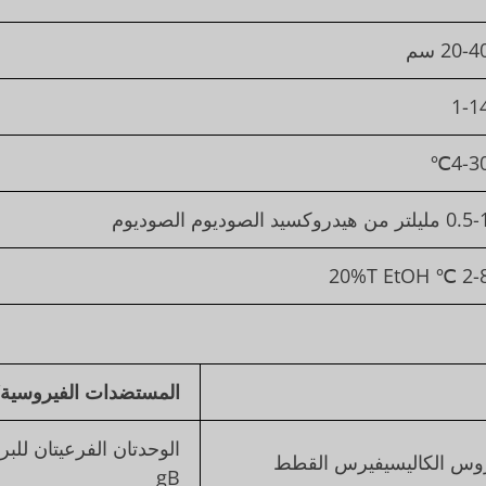
20-4 سم
1-1
4-30
 مليلتر من هيدروكسيد الصوديوم الصوديوم
2-8 ℃ 20%T E
المستضدات الفيروسية/ا
وس الكاليسيفيرس القطط
gB