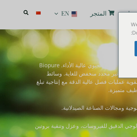
البحث
بنا
المتجر
EN
We
Do
من خلال الجمع بين تقنيات الترابط والمعالجة السطحية المبتكرة، طورت Biovanix سلسلة من راتنجات كروماتوغرافيا النضح الحيوي عالية الأداء. Biopure
ية محبة للماء تم تطويرها على أساس كريات PSDVVB المجهرية مع امتصاص غير محدد منخفض للغاية. وسائط
لقوية عمليات فصل عالية الدقة مع إنتاجية تبلغ
وجية ومجالات الصناعة الصيدلانية.
ولوجي الدقيق للفيروسات، وعزل وتنقية بروتين