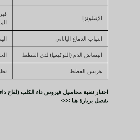
فير
الإنفلونزا
الم
التهاب الدماغ الياباني
اله
ابيضاض الدم (اللوكيميا) لدى القطط
الح
هربس القطط
نظي
تفضل بزيارة هنا >>>