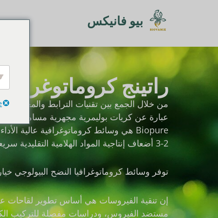
خطي
بيو فانيكس
لى
لمحتوى
راتينج كروماتوغرافيا ا
e
Biopure هي وسائط كروماتوغرافية عالية ا
2-3 أضعاف إنتاجية المواد الهلامية التقليدية سريعة التدفق. وهي أسهل في التعامل معها وتعبئتها وتوفر قابلية تنظيف متميزة.
توفر وسائط كروماتوغرافيا النضح البيولوجي خيارا
إن تنقية الفيروسات هي أساس تطوير لقاحات عالية
مستضد الفيروس، ودراسات مفصلة للتركيب الكيمي