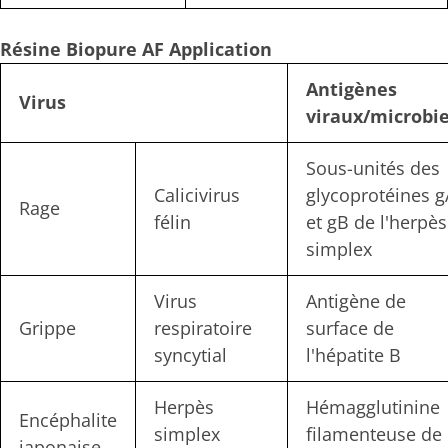
Résine Biopure AF
Application
Antigènes
Virus
viraux/microbi
Sous-unités des
Calicivirus
glycoprotéines g
Rage
félin
et gB de l'herpès
simplex
Virus
Antigène de
Grippe
respiratoire
surface de
syncytial
l'hépatite B
Herpès
Hémagglutinine
Encéphalite
simplex
filamenteuse de 
japonaise