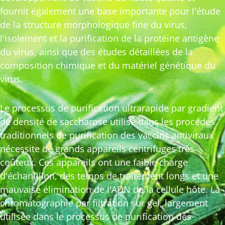
fournit également une base importante pour l'étude
de la structure morphologique fine du virus,
l'isolement et la purification de la protéine antigène
du virus, ainsi que des études détaillées de la
composition chimique et du matériel génétique du
virus.
Le processus de purification ultrarapide par gradient
de densité de saccharose utilisé dans les procédés
traditionnels de purification des vaccins antiviraux
nécessite de grands appareils centrifuges très
coûteux. Ces appareils ont une faible charge
d'échantillon, des temps de traitement longs et une
mauvaise élimination de l'ADN de la cellule hôte. La
chromatographie par filtration sur gel, largement
utilisée dans le processus de purification des