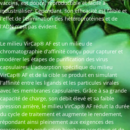
vaccins, est douce, reproductible et facile à
industrialiser. Cependant, son efficacité est faible et
l'effet de l'élimination des hétéroprotéines et de
l'ADN n'est pas évident.
Le milieu VirCap® AF est un milieu de
chromatographie d'affinité conçu pour capturer et
modérer les étapes de purification des virus
capsulaires. L'adsorption spécifique du milieu
VirCap® AF et de la cible se produit en simulant
l'affinité entre les ligands et les particules virales
avec les membranes capsulaires. Grâce à sa grande
capacité de charge, son débit élevé et sa faible
pression arrière, le milieu VirCap® AF réduit la durée
du cycle de traitement et augmente le rendement,
répondant ainsi pleinement aux exigences des
processus de production biopharmaceutique et de