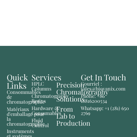
Quick
Services
Get In Touch
Links
Precision
HPLC
Courriel :
Columns
sales@biovanix.com
Chromatography
Consommables
Chromatography
Phone: +86
de
Solutions
Resins
18816200534
chromatographie
From
Hardware &
Whatsapp: +1 (281) 650
Matériaux
Consumables
2769
d'emballage pour
Lab to
la
Fluid
Production
chromatographie
Control
Instruments
et systèmes