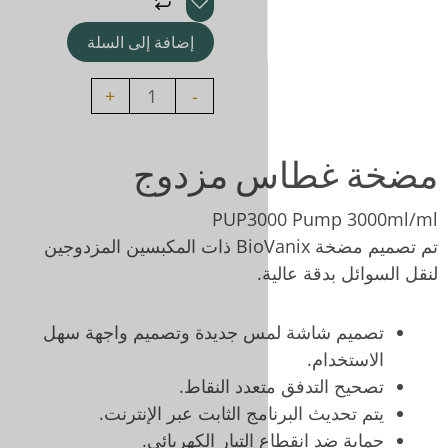
Double
إضافة إلى السلة
Plunger
Pump
+
-
3000ml/min
 مزدوج
PUP30
تم تصميم مضخة BioVanix ذات المكبسين المزدوجين
.
س جديدة وتصميم واجهة سهل
عدد النقاط.
ج الثابت عبر الإنترنت.
التيار الكهربائي.