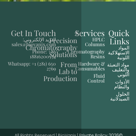
Get In Touch
S
Precision
البريد الإلكتروني:
sales@biovanix.com
Chromatography
Phone: +86
Chrom
Solutions
18816200534
From
Whatsapp: +1 (281) 650
H
2769
Co
Lab to
Production