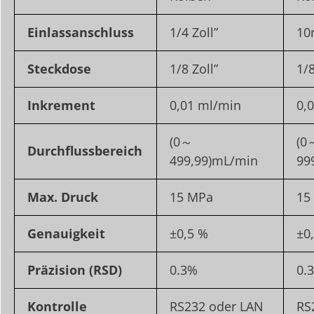
Einlassanschluss
1/4 Zoll”
1
Steckdose
1/8 Zoll”
1/8
Inkrement
0,01 ml/min
0,
(0～
(0
Durchflussbereich
499,99)mL/min
99
Max. Druck
15 MPa
15
Genauigkeit
±0,5 %
±0
Präzision (RSD)
0.3%
0.
Kontrolle
RS232 oder LAN
RS