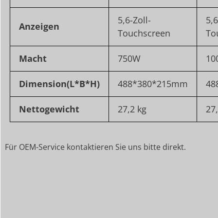
5,6-Zoll-
5,6
Anzeigen
Touchscreen
To
Macht
750W
10
Dimension
(L*B*H)
488*380*215mm
48
Nettogewicht
27,2 kg
27
Für OEM-Service kontaktieren Sie uns bitte direkt.