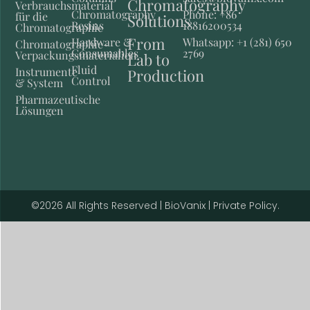
Chromatography
Verbrauchsmaterial
Chromatography
Phone: +86
für die
Solutions
Resins
18816200534
Chromatographie
From
Hardware &
Whatsapp: +1 (281) 650
Chromatographie-
Consumables
2769
Verpackungsmaterialien
Lab to
Fluid
Instrumente
Production
Control
& System
Pharmazeutische
Lösungen
©2026 All Rights Reserved | BioVanix | Private Policy.