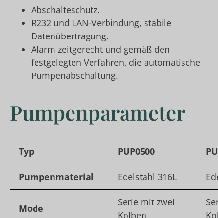
Abschalteschutz.
R232 und LAN-Verbindung, stabile
Datenübertragung.
Alarm zeitgerecht und gemäß den
festgelegten Verfahren, die automatische
Pumpenabschaltung.
Pumpenparameter
Typ
PUP0500
PU
Pumpenmaterial
Edelstahl 316L
Ed
Serie mit zwei
Se
Mode
Kolben
Ko