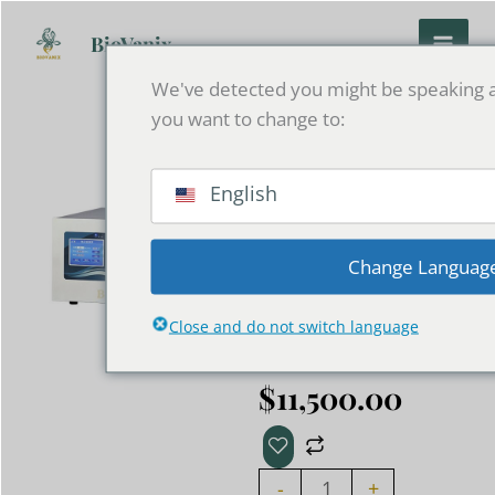
Zum
Inhalt
BioVanix
springen
We've detected you might be speaking a
you want to change to:
Zwei-
English
Kolben-
Pumpe
Change Languag
3000ml/m
Close and do not switch language
$
11,500.00
Double
Plunger
-
+