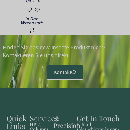
$
3,500.00
In Den
Warenkorb
Finden Sie das gewünschte Produkt nicht?
Kontaktieren Sie uns direkt.
Kontakt
Quick
Services
Get In Touch
Links
Precision
HPLC
E-Mail:
Columns
sales@biovanix.com