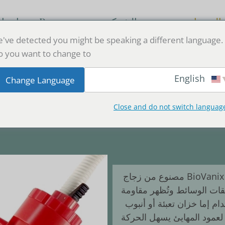
المنتجات
عن الشركة
Resources
اتصل 
've detected you might be speaking a different language.
 you want to change to:
English
Change Language
Close and do not switch languag
جاجي مزدوج الطبقة من نوع ا
عمود الفصل اللوني الزجاجي المضغوط BioVanix BSXK مصنوع من زجاج
ات الوسائط وتُظهر مقاومة
دام إما خزان تعبئة أو أنبوب
مود إضافي متصل بموصل تعبئة. QuickLock لعمود المهايئ يسهل الحركة