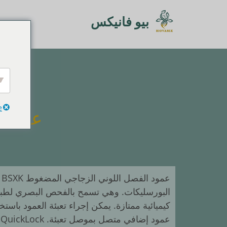
خطي
بيو فانيكس
لى
لمحتوى
e
عمود ز
البورسليكات. وهي تسمح بالفحص البصري لطبق
كيميائية ممتازة. يمكن إجراء تعبئة العمود باستخ
ع