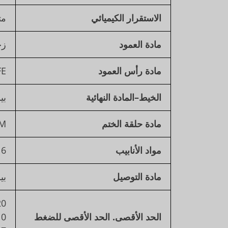
الاستقرار الكيميائي
مت
مادة العمود
زج
مادة رأس العمود
FE
الخيط
–
المادة النهائية
بي
مادة حلقة الختم
DM
مواد الأنابيب
1/16 و 
مادة التوصيل
بيك 1/16 و
20 بار لمعيار 10/16 مم 
الحد الأقصى. الحد الأقصى للضغط
10 بار لعمق