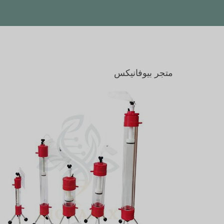
متجر بيوفانيكس