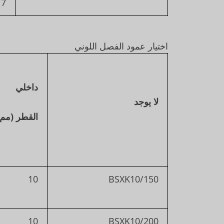
7 بار لعمق 50 مم
اختيار عمود الفصل اللوني
داخلي
لا يوجد
القطر (مم)
10
BSXK10/150
10
BSXK10/200