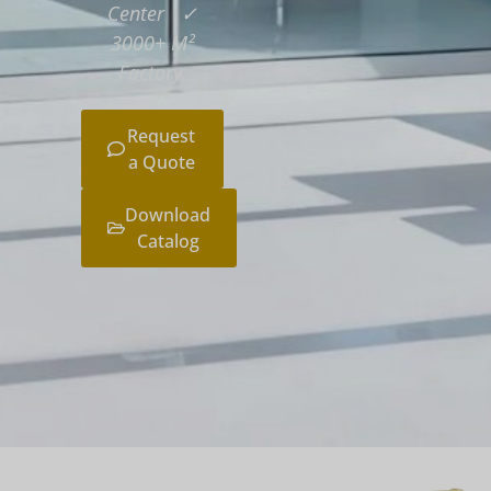
Center ✓
3000+ M²
Factory
Request
a Quote
Download
Catalog