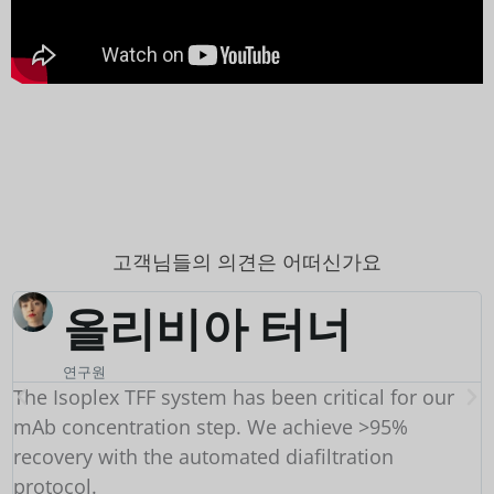
고객님들의 의견은 어떠신가요
윌리엄 톰슨
구매 관리자
We switched to Biovanix C18 columns and saw
equivalent resolution at 30% lower cost. Their
technical team helped us validate the method
transfer in under 2 weeks.