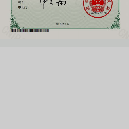
Need Help Choosing
the Right System or
Hardware?
Our experts are ready to help. Get a personalised
recommendation in 24 hours.