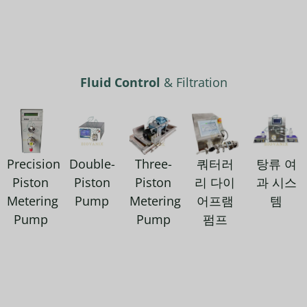
Fluid Control
& Filtration
Precision
Double-
Three-
쿼터러
탕류 여
Piston
Piston
Piston
리 다이
과 시스
Metering
Pump
Metering
어프램
템
Pump
Pump
펌프