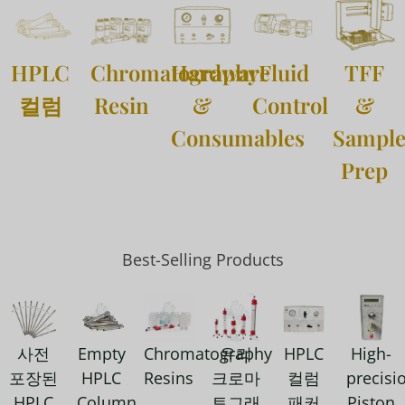
HPLC
Chromatography
Hardware
Fluid
TFF
컬럼
Resin
&
Control
&
Consumables
Sampl
Prep
Best-Selling Products
사전
Empty
Chromatography
유리
HPLC
High-
포장된
HPLC
Resins
크로마
컬럼
precisi
HPLC
Column
토그래
패커
Piston