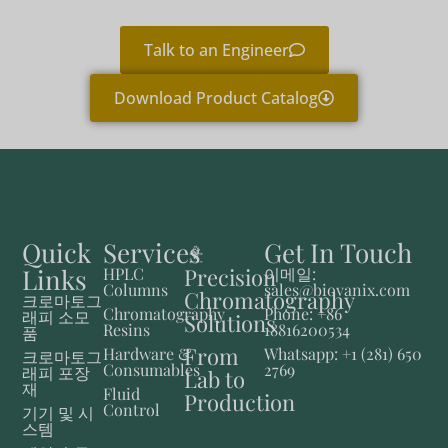
Talk to an Engineer
Download Product Catalog
Quick
Services
Get In Touch
Links
Precision
HPLC
이메일:
Columns
sales@biovanix.com
Chromatography
크로마토그
Chromatography
Phone: +86
래피 소모
Solutions
Resins
18816200534
품
From
Hardware &
Whatsapp: +1 (281) 650
크로마토그
Consumables
2769
래피 포장
Lab to
재
Fluid
Production
Control
기기 및 시
스템