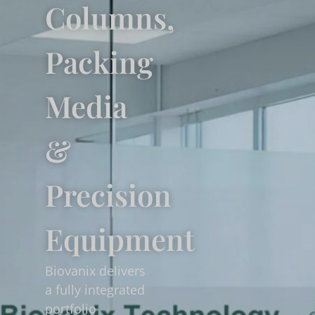
Columns,
Packing
Media
&
Precision
Equipment
Biovanix delivers
a fully integrated
portfolio