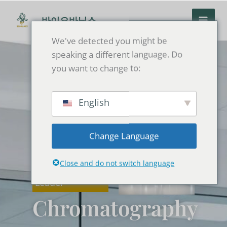
콘
텐
바이오바닉스
츠
We've detected you might be
로
speaking a different language. Do
건
you want to change to:
너
뛰
기
English
• From HPLC
Change Language
Expert to
Integrated
Close and do not switch language
Solutions
Leader
Chromatography