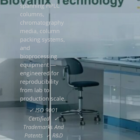
spanning HPLC
columns,
chromatography
media, column
packing systems,
and
bioprocessing
equipment —
engineered for
reproducibility
from lab to
production scale.
✓ ISO 9001
Certified ✓
Trademarks And
Patents ✓ R&D