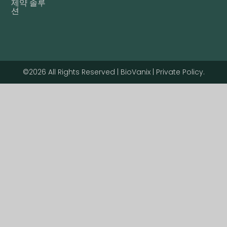
제약 솔루
션
©2026 All Rights Reserved | BioVanix | Private Policy.