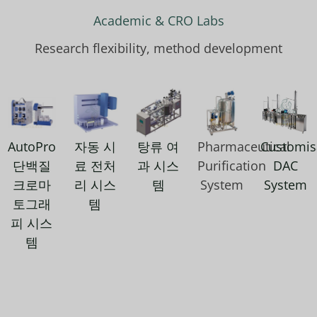
Academic & CRO Labs
Research flexibility, method development
AutoPro
자동 시
탕류 여
Pharmaceutical
Customis
단백질
료 전처
과 시스
Purification
DAC
크로마
리 시스
템
System
System
토그래
템
피 시스
템