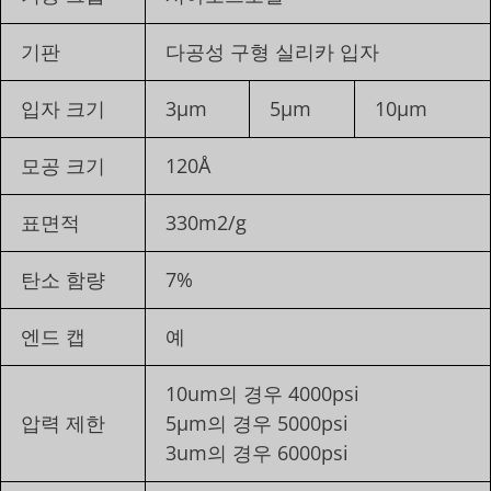
기판
다공성 구형 실리카 입자
입자 크기
3μm
5μm
10μm
모공 크기
120Å
표면적
330m2/g
탄소 함량
7%
엔드 캡
예
10um의 경우 4000psi
압력 제한
5μm의 경우 5000psi
3um의 경우 6000psi