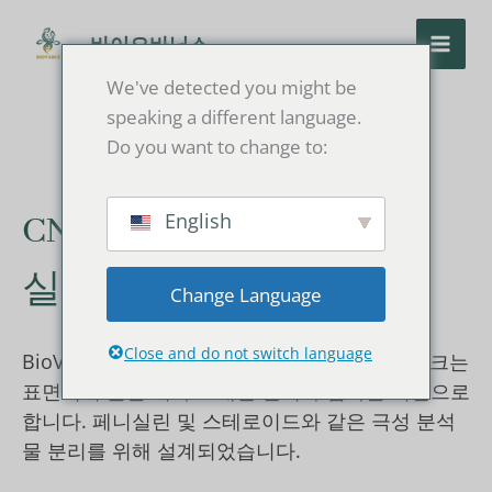
콘
텐
바이오바닉스
츠
We've detected you might be
로
speaking a different language.
건
Do you want to change to:
너
뛰
기
English
CN/Cyano HPLC 컬럼 및
실리카겔 벌크
Change Language
Close and do not switch language
BioVanix CN/Cyano HPLC 컬럼과 실리카겔 벌크는
표면적이 높은 시아노 개질 실리카 입자를 기반으로
합니다. 페니실린 및 스테로이드와 같은 극성 분석
물 분리를 위해 설계되었습니다.