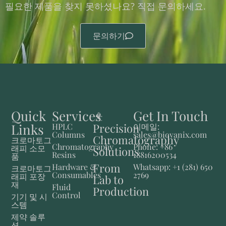
필요한 제품을 찾지 못하셨나요? 직접 문의하세요.
문의하기
Quick
Services
Get In Touch
Links
Precision
HPLC
이메일:
Columns
sales@biovanix.com
Chromatography
크로마토그
Chromatography
Phone: +86
래피 소모
Solutions
Resins
18816200534
품
From
Hardware &
Whatsapp: +1 (281) 650
크로마토그
Consumables
2769
래피 포장
Lab to
재
Fluid
Production
Control
기기 및 시
스템
제약 솔루
션