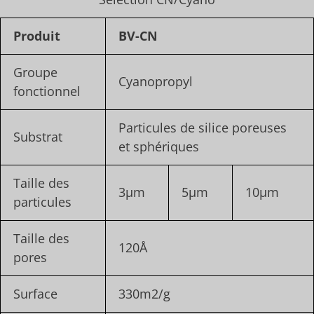
Produit
BV-CN
Groupe
Cyanopropyl
fonctionnel
Particules de silice poreuses
Substrat
et sphériques
Taille des
3μm
5μm
10μm
particules
Taille des
120Å
pores
Surface
330m2/g