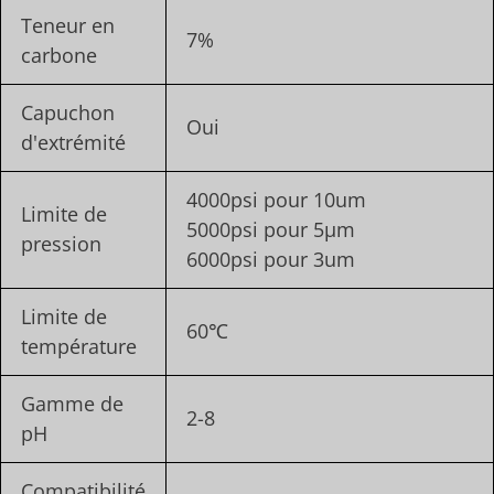
Teneur en
7%
carbone
Capuchon
Oui
d'extrémité
4000psi pour 10um
Limite de
5000psi pour 5μm
pression
6000psi pour 3um
Limite de
60℃
température
Gamme de
2-8
pH
Compatibilité