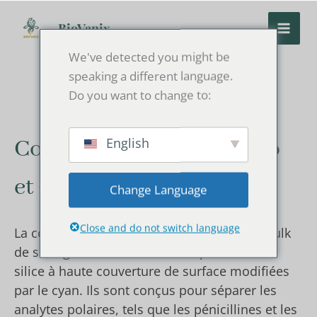
Skip
to
BioVanix
content
We've detected you might be
speaking a different language.
Do you want to change to:
English
Colonne CLHP CN/Cyano
et gel de silice en vrac
Change Language
Close and do not switch language
La colonne HPLC BioVanix CN/Cyano et le bulk
de silicagel sont basés sur des particules de
silice à haute couverture de surface modifiées
par le cyan. Ils sont conçus pour séparer les
analytes polaires, tels que les pénicillines et les