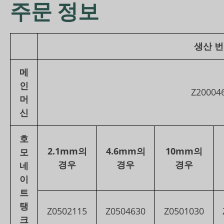
주문 정보
생산 
메
인
Z20004
머
신
호
2.1mm의
4.6mm의
10mm의
모
경우
경우
경우
네
이
트
탱
Z0502115
Z0504630
Z0501030
크