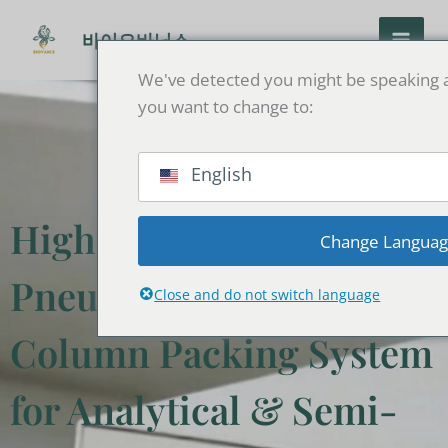
콘
텐
바이오바닉스
츠
We've detected you might be speaking a
로
you want to change to:
건
너
뛰
English
기
High-Pressure
Change Langua
Pneumatic HPLC
Close and do not switch language
Column Packing System
for Analytical & Semi-