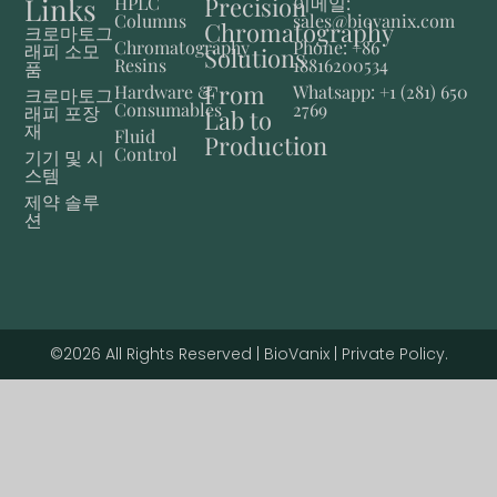
Links
Precision
HPLC
이메일:
Columns
sales@biovanix.com
Chromatography
크로마토그
Chromatography
Phone: +86
래피 소모
Solutions
Resins
18816200534
품
From
Hardware &
Whatsapp: +1 (281) 650
크로마토그
Consumables
2769
래피 포장
Lab to
재
Fluid
Production
Control
기기 및 시
스템
제약 솔루
션
©2026 All Rights Reserved | BioVanix | Private Policy.