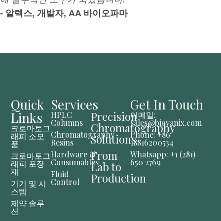
- 알렉스, 개발자, AA 바이오파마
Quick
Services
Get In Touch
Links
Precision
HPLC
이메일:
Columns
sales@biovanix.com
Chromatography
크로마토그
Chromatography
Phone: +86
래피 소모
Solutions
Resins
18816200534
품
From
Hardware &
Whatsapp: +1 (281)
크로마토그
Consumables
650 2769
래피 포장
Lab to
재
Fluid
Production
Control
기기 및 시
스템
제약 솔루
션