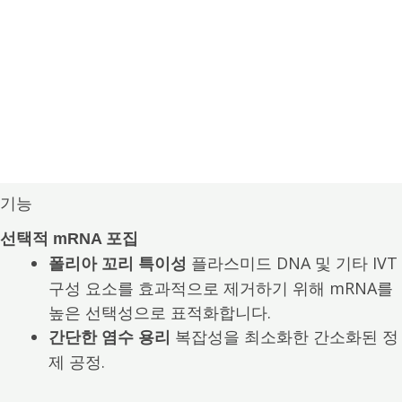
대규모 하류 정제에 완벽하게 적합하며,
바이오바닉스
백신 및 유전자 치료 애플리
올리고 dT(25) 친화성 수지
케이션의 핵심 동력으로, 현대 바이오 제약 제조의 요구
를 충족시키는 탁월한 선택성과 용량을 제공합니다.
기능
선택적 mRNA 포집
플라스미드 DNA 및 기타 IVT
폴리아 꼬리 특이성
구성 요소를 효과적으로 제거하기 위해 mRNA를
높은 선택성으로 표적화합니다.
복잡성을 최소화한 간소화된 정
간단한 염수 용리
제 공정.