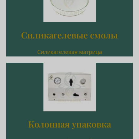
C18/C8/SiO2/NH2/CN/фенил/диол
Силикагелевые смолы
Силикагелевые смолы
Силикагелевая матрица
Подробнее
препаративные колонки
Упаковать аналитические и
Колонная упаковка
Колонная упаковка