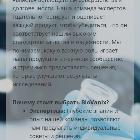
долговечности. Наша команда экспертов
тщательно тестирует и оценивает
каждый продукт, чтобы убедиться, что он
соответствует нашим высоким
стандартам качества и надежности. Мы
понимаем, какую важную роль играет
наша продукция в научном сообществе,
и стремимся предоставлять решения,
которые улучшают результаты
исследований.
Почему стоит выбрать BioVanix?
Экспертиза:
Глубокие знания и
опыт нашей команды позволяют
нам предлагать индивидуальные
советы и решения.