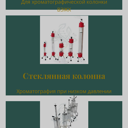
Для хроматографической колонки
ВЭЖХ
Подробнее
фиксация кровати
регулируемый тип + компресс/
одно/двухслойный + один/двух
Стеклянная колонна
Стеклянная колонна
Хроматография при низком давлении
Подробнее