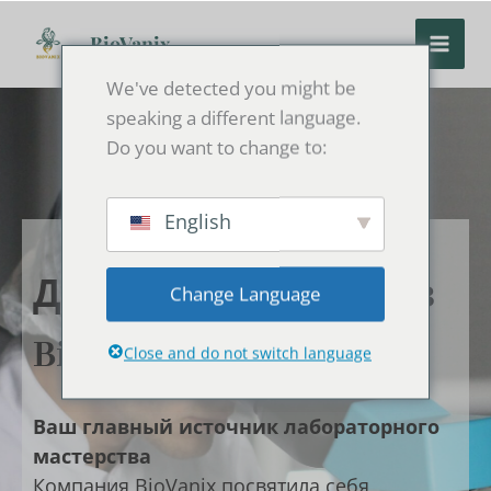
Перейти
к
BioVanix
содержанию
We've detected you might be
speaking a different language.
Do you want to change to:
English
Добро пожаловать в
Change Language
BioVanix
Close and do not switch language
Ваш главный источник лабораторного
мастерства
Компания BioVanix посвятила себя