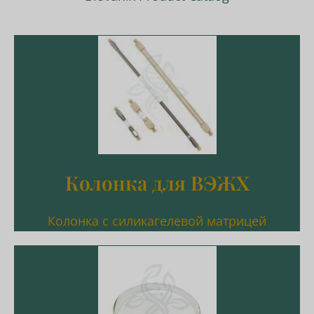
Подробнее
Хиральная колонка
Сахар/HILIC/ДНК/INX Белок А/
C18/C8/SiO2/NH2/CN/Фенил/Диол SEC/
Колонка для ВЭЖХ
Колонка для ВЭЖХ
Колонка с силикагелевой матрицей
Подробнее