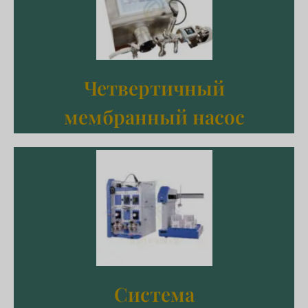
Подробнее
мембранный насос
Четвертичный
Четвертичный
мембранный насос
Подробнее
хроматографии белков
Система
Система