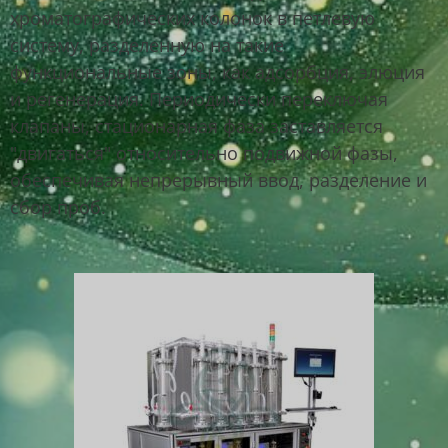
хроматографических колонок в петлевую
систему, разделенную на такие
функциональные зоны, как адсорбция, элюция
и регенерация. Периодически переключая
клапаны, стационарная фаза заставляется
"двигаться" относительно подвижной фазы,
обеспечивая непрерывный ввод, разделение и
сбор проб.