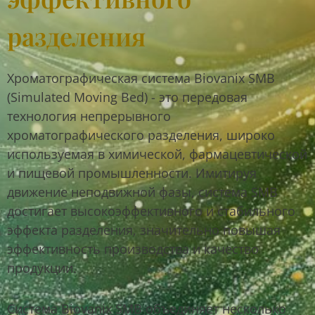
разделения
Хроматографическая система Biovanix SMB
(Simulated Moving Bed) - это передовая
технология непрерывного
хроматографического разделения, широко
используемая в химической, фармацевтической
и пищевой промышленности. Имитируя
движение неподвижной фазы, система SMB
достигает высокоэффективного и стабильного
эффекта разделения, значительно повышая
эффективность производства и качество
продукции.
Система Biovanix SMB объединяет несколько