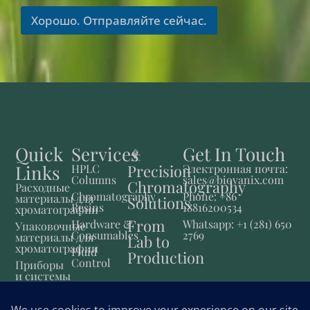
Хорошо. Отправляйте сейчас.
Quick
Services
Get In Touch
Links
Precision
HPLC
Электронная почта:
Columns
sales@biovanix.com
Chromatography
Расходные
Chromatography
Phone: +86
материалы для
Solutions
Resins
18816200534
хроматографии
From
Hardware &
Whatsapp: +1 (281) 650
Упаковочные
Consumables
2769
материалы для
Lab to
хроматографии
Fluid
Production
Control
Приборы
и системы
Фармацевтические
решения