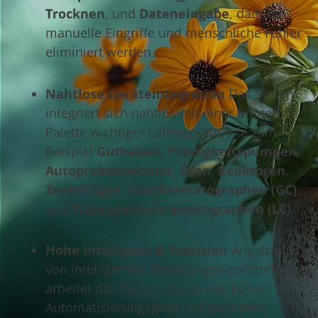
Trocknen
, und
Dateneingabe
, dadurch
manuelle Eingriffe und menschliche Fehler
eliminiert werden.
Nahtlose Geräteintegration
Das System
integriert sich nahtlos mit einer breiten
Palette wichtiger Laborgeräte, wie zum
Beispiel
Guthaben
,
Flüssigkeitspumpen
,
Autoprobennehmer
,
Öfen
,
Reaktoren
,
Zentrifugen
,
Gaschromatographen (GC)
,
und
Flüssigkeitschromatographen (LC)
.
Hohe Intelligenz & Präzision
Angetrieben
von intelligenten Steuerungsalgorithmen
arbeitet das System mit einem hohen
Automatisierungsgrad und garantiert