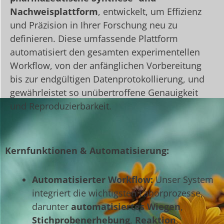
Nachweisplattform
, entwickelt, um Effizienz
und Präzision in Ihrer Forschung neu zu
definieren. Diese umfassende Plattform
automatisiert den gesamten experimentellen
Workflow, von der anfänglichen Vorbereitung
bis zur endgültigen Datenprotokollierung, und
gewährleistet so unübertroffene Genauigkeit
und Reproduzierbarkeit.
Kernfunktionen & Automatisierung:
Automatisierter Workflow:
Unser System
integriert die wichtigsten Laborprozesse,
darunter
automatisiertes Wiegen
,
Stichprobenerhebung
,
Reaktion
,