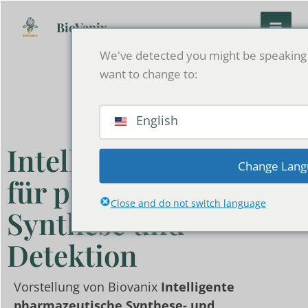
Zum
Inhalt
BioVanix
springen
We've detected you might be speaking 
want to change to:
English
Intelligente Plattform
Change Lang
für pharmazeutische
Close and do not switch language
Synthese und
Detektion
Vorstellung von Biovanix
Intelligente
pharmazeutische Synthese- und