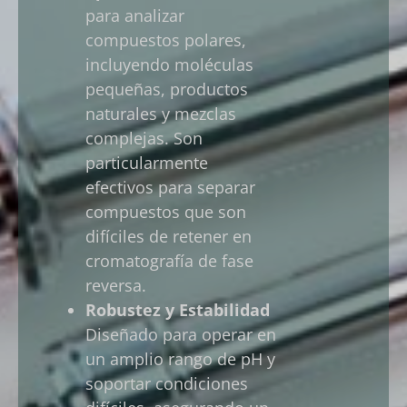
para analizar
compuestos polares,
incluyendo moléculas
pequeñas, productos
naturales y mezclas
complejas. Son
particularmente
efectivos para separar
compuestos que son
difíciles de retener en
cromatografía de fase
reversa.
Robustez y Estabilidad
Diseñado para operar en
un amplio rango de pH y
soportar condiciones