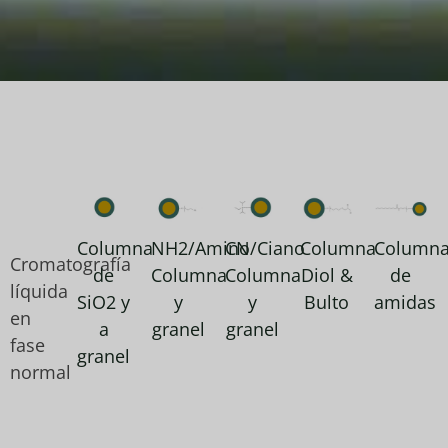
Columna
NH2/Amino
CN/Ciano
Columna
Column
Cromatografía
de
Columna
Columna
Diol &
de
líquida
SiO2 y
y
y
Bulto
amidas
en
a
granel
granel
fase
granel
normal