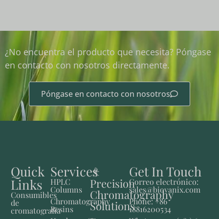
¿No encuentra el producto que necesita? Póngase
en contacto con nosotros directamente.
Póngase en contacto con nosotros
Quick
Services
Get In Touch
Links
Precision
HPLC
Correo electrónico:
Columns
sales@biovanix.com
Chromatography
Consumibles
Chromatography
Phone: +86
de
Solutions
Resins
18816200534
cromatografía