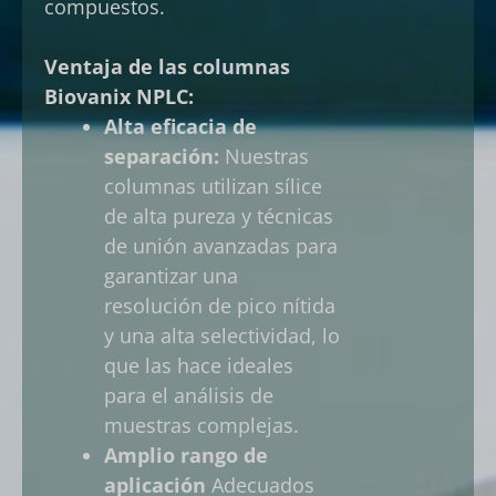
compuestos.
Ventaja de las columnas
Biovanix NPLC:
Alta eficacia de
separación:
Nuestras
columnas utilizan sílice
de alta pureza y técnicas
de unión avanzadas para
garantizar una
resolución de pico nítida
y una alta selectividad, lo
que las hace ideales
para el análisis de
muestras complejas.
Amplio rango de
aplicación
Adecuados