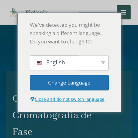
Ir
al
BioVanix
contenido
We've detected you might be
speaking a different language.
Do you want to change to:
English
Change Language
Columna de
Close and do not switch language
Cromatografía de
Fase