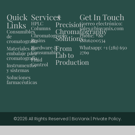
Quick
Services
Get In Touch
Links
Precision
HPLC
Correo electrónico:
Columns
sales@biovanix.com
Chromatography
Consumibles
Chromatography
Phone: +86
de
Solutions
Resins
18816200534
cromatografía
From
Hardware &
Whatsapp: +1 (281) 650
Materiales de
Consumables
2769
embalaje para
Lab to
cromatografía
Fluid
Production
Control
Instrumentos
y sistemas
Soluciones
farmacéuticas
©2026 All Rights Reserved | BioVanix | Private Policy.