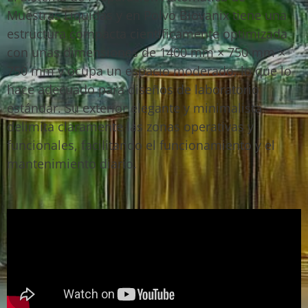
Muestras Líquidas y en Polvo Biovanix tiene una
estructura compacta científicamente optimizada
con unas dimensiones de 1400 mm × 750 mm ×
750 mm y ocupa un espacio moderado, lo que lo
hace adecuado para diseños de laboratorio
estándar. Su exterior elegante y minimalista
delimita claramente las zonas operativas y
funcionales, facilitando el funcionamiento y el
mantenimiento diario.