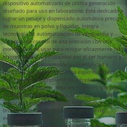
dispositivo automatizado de última generación
diseñado para uso en laboratorio. Está dedicado a
lograr un pesaje y dispensado automático preciso
de muestras en polvo y líquidas. Integra
tecnología de automatización de vanguardia y
sistemas de control de alta precisión con una
interfaz fácil de usar para mitigar eficazmente los
errores operativos inducidos por el ser humano y
mejorar significativamente la repetibilidad y
confiabilidad de los resultados experimentales.
Actualmente, es ampliamente adoptado en la
investigación experimental en múltiples campos,
incluida la síntesis química, la preparación de
muestras biológicas y la I+D farmacéutica,
brindando a los investigadores un soporte
experimental eficiente y preciso.
El Sistema de Preparación Automática de