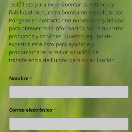
¿Está listo para experimentar la potencia y
fiabilidad de nuestra bomba de émbolo buzo?
Póngase en contacto con nosotros hoy mismo
para obtener más información sobre nuestros
productos y servicios. Nuestro equipo de
expertos está listo para ayudarle y
proporcionarle la mejor solución de
transferencia de fluidos para su aplicación.
Nombre
*
Correo electrónico
*