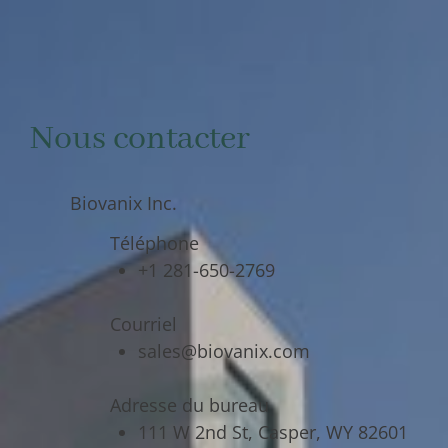
Nous contacter
Biovanix Inc.
Téléphone
+1 281-650-2769
Courriel
sales@biovanix.com
Adresse du bureau
111 W 2nd St, Casper, WY 82601