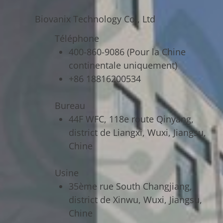
Biovanix Technology Co., Ltd
Téléphone
400-860-9086 (Pour la Chine
continentale uniquement)
+86 18816200534
Bureau
44F WFC, 118e route Qinyang,
district de Liangxi, Wuxi, Jiangsu,
Chine
Usine
35ème rue South Changjiang,
district de Xinwu, Wuxi, Jiangsu,
Chine