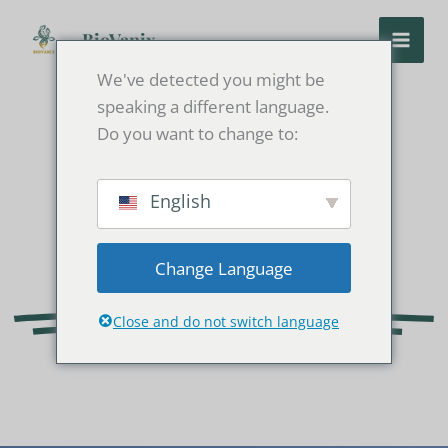
Skip
to
BioVanix
content
We've detected you might be
speaking a different language.
Do you want to change to:
Professionnel en
English
Solutions
Change Language
pharmaceutiques
Close and do not switch language