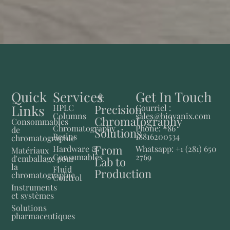
Quick
Services
Get In Touch
Links
Precision
HPLC
Courriel :
Columns
sales@biovanix.com
Chromatography
Consommables
Chromatography
Phone: +86
de
Solutions
Resins
18816200534
chromatographie
From
Hardware &
Whatsapp: +1 (281) 650
Matériaux
Consumables
2769
d'emballage pour
Lab to
la
Fluid
Production
chromatographie
Control
Instruments
et systèmes
Solutions
pharmaceutiques