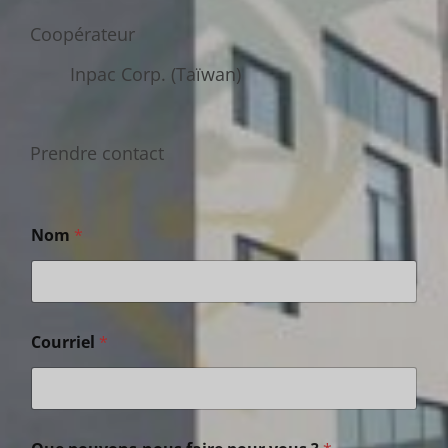
Coopérateur
Inpac Corp. (Taïwan)
Prendre contact
Nom
*
Courriel
*