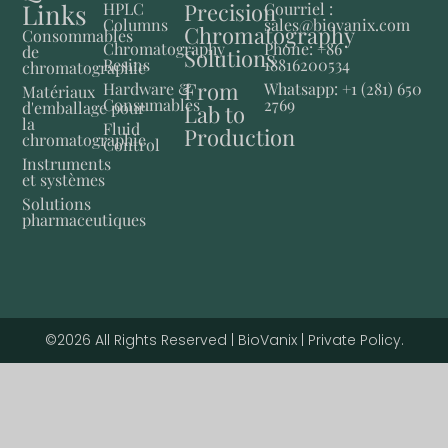
Links
Precision
HPLC
Courriel :
Columns
sales@biovanix.com
Chromatography
Consommables
Chromatography
Phone: +86
de
Solutions
Resins
18816200534
chromatographie
From
Hardware &
Whatsapp: +1 (281) 650
Matériaux
Consumables
2769
d'emballage pour
Lab to
la
Fluid
Production
chromatographie
Control
Instruments
et systèmes
Solutions
pharmaceutiques
©2026 All Rights Reserved | BioVanix | Private Policy.