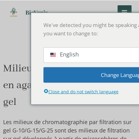
Skip
to
BioVanix
content
We've detected you might be speaking a
you want to change to:
English
Milieu de chromatographie
Change Langua
en agarose pour filtration sur
Close and do not switch language
gel
Les milieux de chromatographie par filtration sur
gel G-10/G-15/G-25 sont des milieux de filtration
sur gel développés à partir de microsphères de