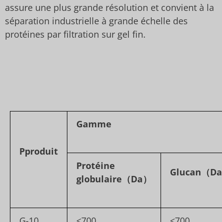
assure une plus grande résolution et convient à la
séparation industrielle à grande échelle des
protéines par filtration sur gel fin.
Gamme
P
produit
Protéine
Glucan
（D
globulaire
（Da）
G-10
<700
<700