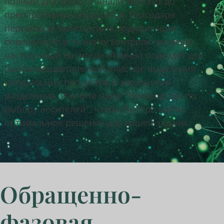
полный диапазон от аналитических до
препаративных масштабов. Благодаря
передовым технологиям модификации
поверхности и точному контролю размера
частиц наши носители отлично подходят для
биофармацевтической очистки, выделения
натуральных продуктов и хирального
разделения. Изучите наше "Руководство по
выбору носителей", чтобы быстро найти
оптимальное решение для вашей задачи.
Обращенно-
фазовая