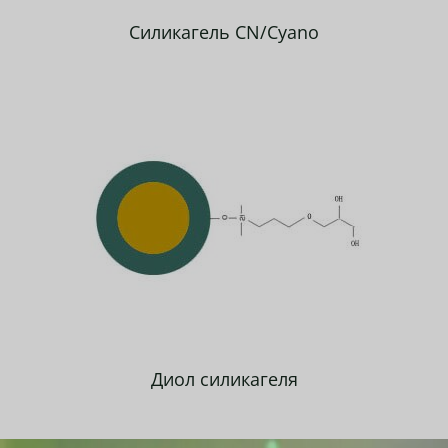
Силикагель CN/Cyano
Диол силикагеля