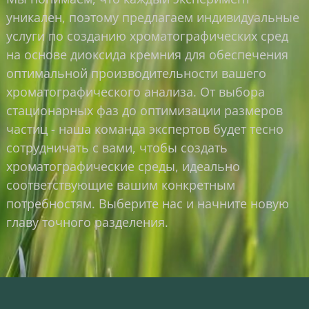
уникален, поэтому предлагаем индивидуальные
услуги по созданию хроматографических сред
на основе диоксида кремния для обеспечения
оптимальной производительности вашего
хроматографического анализа. От выбора
стационарных фаз до оптимизации размеров
частиц - наша команда экспертов будет тесно
сотрудничать с вами, чтобы создать
хроматографические среды, идеально
соответствующие вашим конкретным
потребностям. Выберите нас и начните новую
главу точного разделения.