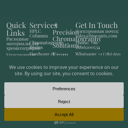
Quick
Services
Get In Touch
Links
Precision
HPLC
Электронная почта:
Columns
sales@biovanix.com
Chromatography
Расходные
Chromatography
Phone: +86
материалы для
Solutions
Resins
18816200534
хроматографии
From
Hardware &
Whatsapp: +1 (281) 650
Упаковочные
Consumables
2769
материалы для
Lab to
хроматографии
Fluid
Production
Control
Приборы
и системы
Фармацевтические
решения
©2026 All Rights Reserved | BioVanix | Private Policy.