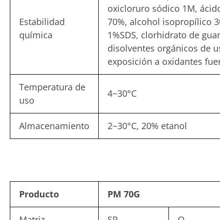
oxicloruro sódico 1M, ácido
Estabilidad
70%, alcohol isopropílico 3
química
1%SDS, clorhidrato de guan
disolventes orgánicos de u
exposición a oxidantes fuer
Temperatura de
4~30°C
uso
Almacenamiento
2~30°C, 20% etanol
Producto
PM 70G
Matriz
SP
Q