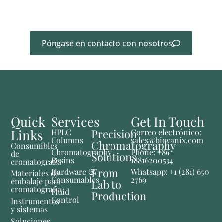
¿No encuentra el producto que necesita? Póngase
en contacto con nosotros directamente.
Póngase en contacto con nosotros
Quick
Services
Get In Touch
Links
Precision
HPLC
Correo electrónico:
Columns
sales@biovanix.com
Chromatography
Consumibles
Chromatography
Phone: +86
de
Solutions
Resins
18816200534
cromatografía
From
Hardware &
Whatsapp: +1 (281) 650
Materiales de
Consumables
2769
embalaje para
Lab to
cromatografía
Fluid
Production
Control
Instrumentos
y sistemas
Soluciones