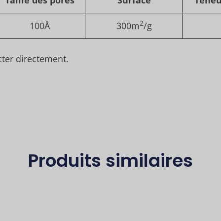
Taille des pores
Surface
Teneu
2
100Å
300m
/g
cter directement.
Produits similaires