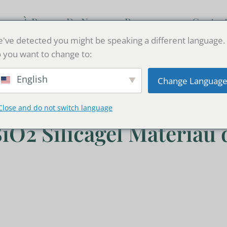
À Propos De Nous
Resources
Contac
've detected you might be speaking a different language.
 you want to change to:
English
Change Languag
Close and do not switch language
SiO2 Silicagel Matériau