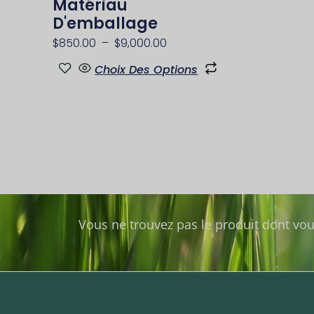
Matériau
produit
D'emballage
$
850.00
–
$
9,000.00
Choix Des Options
Vous ne trouvez pas le produit dont vo