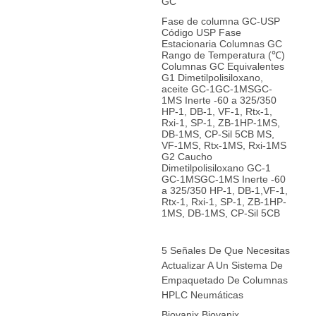
GC
Fase de columna GC-USP
Código USP Fase
Estacionaria Columnas GC
Rango de Temperatura (℃)
Columnas GC Equivalentes
G1 Dimetilpolisiloxano,
aceite GC-1GC-1MSGC-
1MS Inerte -60 a 325/350
HP-1, DB-1, VF-1, Rtx-1,
Rxi-1, SP-1, ZB-1HP-1MS,
DB-1MS, CP-Sil 5CB MS,
VF-1MS, Rtx-1MS, Rxi-1MS
G2 Caucho
Dimetilpolisiloxano GC-1
GC-1MSGC-1MS Inerte -60
a 325/350 HP-1, DB-1,VF-1,
Rtx-1, Rxi-1, SP-1, ZB-1HP-
1MS, DB-1MS, CP-Sil 5CB
5 Señales De Que Necesitas
Actualizar A Un Sistema De
Empaquetado De Columnas
HPLC Neumáticas
Biovanix Biovanix