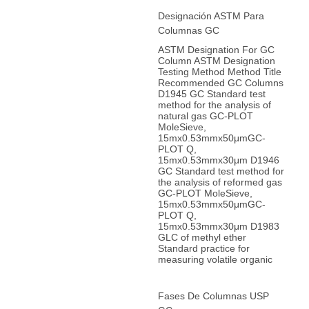
Designación ASTM Para
Columnas GC
ASTM Designation For GC
Column ASTM Designation
Testing Method Method Title
Recommended GC Columns
D1945 GC Standard test
method for the analysis of
natural gas GC-PLOT
MoleSieve,
15mx0.53mmx50μmGC-
PLOT Q,
15mx0.53mmx30μm D1946
GC Standard test method for
the analysis of reformed gas
GC-PLOT MoleSieve,
15mx0.53mmx50μmGC-
PLOT Q,
15mx0.53mmx30μm D1983
GLC of methyl ether
Standard practice for
measuring volatile organic
Fases De Columnas USP