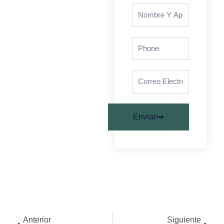
Nombre
y
apellidos
Phone
Correo
electrónico
Enviar
Anterior
Sigu
Anterior
Siguiente