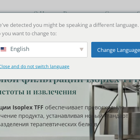
кция
О Нас
Resources
Связаться 
've detected you might be speaking a different language.
 you want to change to:
English
Change Languag
Close and do not switch language
ной фильтрации Isoplex TFF
истоты и извлечения
ии Isoplex TFF
обеспечивает превосходную
чение продукта, устанавливая новый стандарт
азделения терапевтических белков,